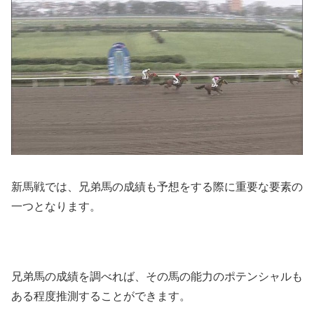
新馬戦では、兄弟馬の成績も予想をする際に重要な要素の
一つとなります。
兄弟馬の成績を調べれば、その馬の能力のポテンシャルも
ある程度推測することができます。