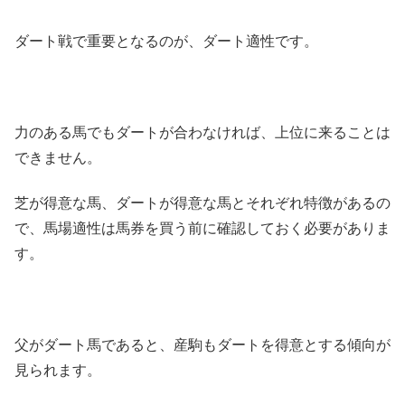
ダート戦で重要となるのが、ダート適性です。
力のある馬でもダートが合わなければ、上位に来ることは
できません。
芝が得意な馬、ダートが得意な馬とそれぞれ特徴があるの
で、馬場適性は馬券を買う前に確認しておく必要がありま
す。
父がダート馬であると、産駒もダートを得意とする傾向が
見られます。