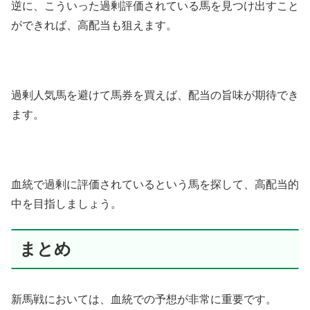
逆に、こういった過剰評価されている馬を見つけ出すこと
ができれば、高配当も狙えます。
過剰人気馬を避けて馬券を買えば、配当の旨味が期待でき
ます。
血統で過剰に評価されているという馬を探して、高配当的
中を目指しましょう。
まとめ
新馬戦においては、血統での予想が非常に重要です。