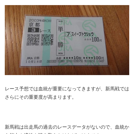
レース予想では血統が重要になってきますが、新馬戦では
さらにその重要度が高まります。
新馬戦は出走馬の過去のレースデータがないので、血統か