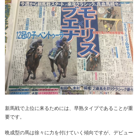
新馬戦で上位に来るためには、早熟タイプであることが重
要です。
晩成型の馬は徐々に力を付けていく傾向ですが、デビュー