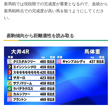
新馬戦では現段階での完成度が重要となるので、血統から
新馬戦時点での完成度が高い馬を狙うようにしてくださ
い。
産駒傾向から距離適性を読み取る