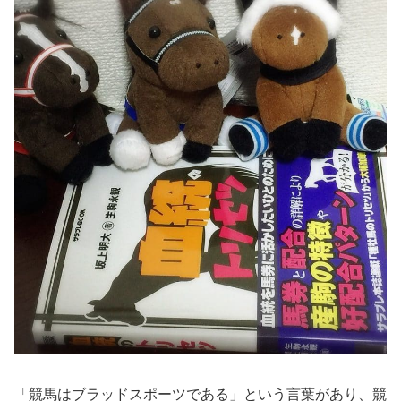
「競馬はブラッドスポーツである」という言葉があり、競