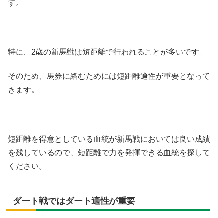
す。
特に、2歳の新馬戦は短距離で行われることが多いです。
そのため、馬券に絡むためには短距離適性が重要となって
きます。
短距離を得意としている血統が新馬戦においては良い成績
を残しているので、短距離で力を発揮できる血統を探して
ください。
ダート戦ではダート適性が重要