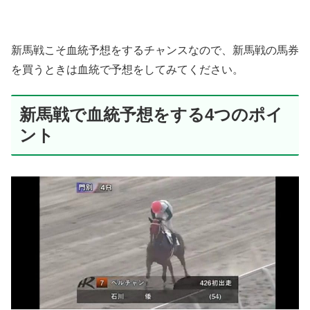
新馬戦こそ血統予想をするチャンスなので、新馬戦の馬券
を買うときは血統で予想をしてみてください。
新馬戦で血統予想をする4つのポイ
ント