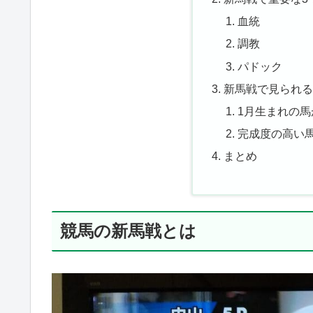
血統
調教
パドック
新馬戦で見られる
1月生まれの馬
完成度の高い
まとめ
競馬の新馬戦とは