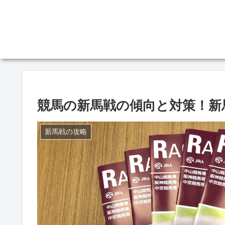
競馬の新馬戦の傾向と対策！新
新馬戦の攻略