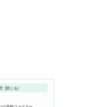
次
は
つの予想ファクター