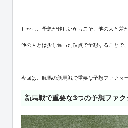
しかし、予想が難しいからこそ、他の人と差
他の人とは少し違った視点で予想することで
今回は、競馬の新馬戦で重要な予想ファクタ
新馬戦で重要な3つの予想ファク